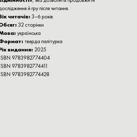
дослідження й гру після читання.
Вік читачів:
3–6 років
Обсяг:
32 сторінки
Мова:
українська
Формат:
тверда палітурка
Рік видання:
2025
ISBN 9783982774404
ISBN 9783982774411
ISBN 9783982774428