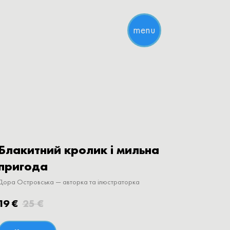
menu
Блакитний кролик і мильна
пригода
Дора Островська — авторка та ілюстраторка
19
€
25
€