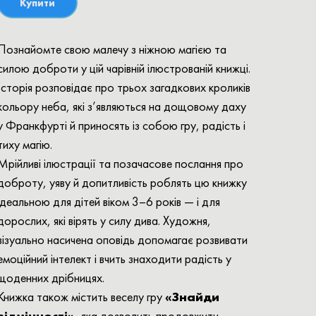
Купити
Познайомте свою малечу з ніжною магією та
силою доброти у цій чарівній ілюстрованій книжці.
Історія розповідає про трьох загадкових кроликів
кольору неба, які з’являються на дощовому даху
у Франкфурті й приносять із собою гру, радість і
тиху магію.
Мрійливі ілюстрації та позачасове послання про
доброту, уяву й допитливість роблять цю книжку
ідеальною для дітей віком 3–6 років — і для
дорослих, які вірять у силу дива. Художня,
візуально насичена оповідь допомагає розвивати
емоційний інтелект і вчить знаходити радість у
щоденних дрібницях.
Книжка також містить веселу гру
«Знайди
відмінності»
, яка дозволить продовжити