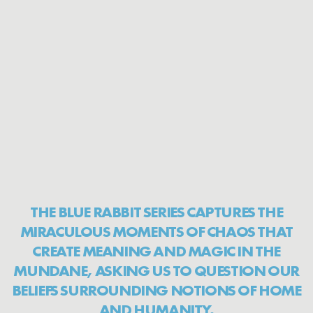
розуміння дому, себе і людяності.
Вони вже не просто символи — вони персонажі з
характером, настроєм і емоціями, які
відгукуються в кожному по-своєму.
Концепція залишається простою, але глибокою:
кожен дорослий колись був дитиною, і майже
кожна дитина мала свого кролика — м’якого,
тихого, завжди поруч. Саме тому The Blue Rabbit
— це більше, ніж історія.
Це простір, у якому особисті спогади, уява і
сучасний світ переплітаються,
створюючи нову мову — мову тепла, прийняття і
внутрішнього спокою.
І, можливо, саме через ці історії ми знову
відкриваємо для себе прості речі —
як бути ближчими, як відчувати більше,і як разом
створювати більш мирний світ.