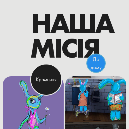
НАША
МІСІЯ
До
дому
Крамниця