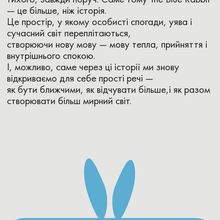
Seegewann 19
60489 Frankfurt am Main