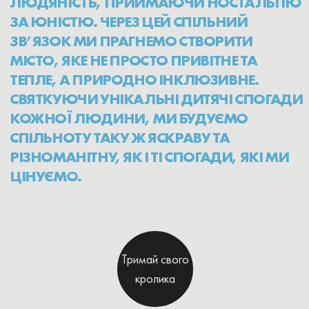
Тримай свого
кролика